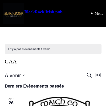
BlackRock Irish pub
Menu
Il n’y a pas d’évènements à venir.
GAA
À venir
Recherc
Navi
Recherche
Liste
de
et
Sélectionnez
vues
Derniers Évènements passés
une
navigati
Évè
date.
de
AVR
vues
26