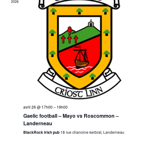
Évèneme
2026
avril 26 @ 17h00
–
19h00
Gaelic football – Mayo vs Roscommon –
Landerneau
BlackRock Irish pub
18 rue chanoine kerbrat, Landerneau