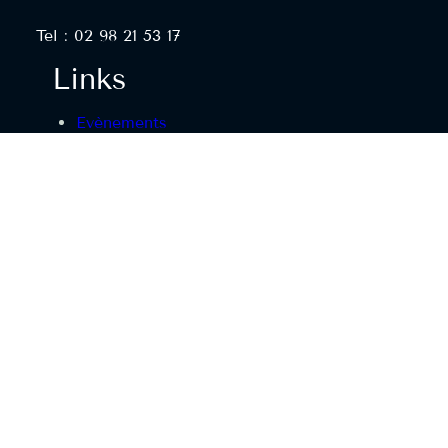
Tel : 02 98 21 53 17
Links
Evènements
Qui sommes-nous ?
Guide de voyage Irlande
Nous trouver
Guide Galway
Guide Dublin
Réserver une table
Office tourisme Landerneau
Réseaux sociaux
Facebook
Instagram