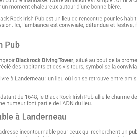
et culture irlandaise. Notre ambition est simple : offrir 
ager un moment chaleureux autour d’une bonne bière.
Black Rock Irish Pub est un lieu de rencontre pour les hab
on. Ici, l’ambiance est conviviale, détendue et festive, fi
sh Pub
ongeoir
Blackrock Diving Tower
, situé au bout de la prome
écié des habitants et des visiteurs, symbolise la convivial
vivre à Landerneau : un lieu où l’on se retrouve entre amis
 datant de 1648, le Black Rock Irish Pub allie le charme 
ne humeur font partie de l’ADN du lieu.
nable à Landerneau
e adresse incontournable pour ceux qui recherchent un
pub