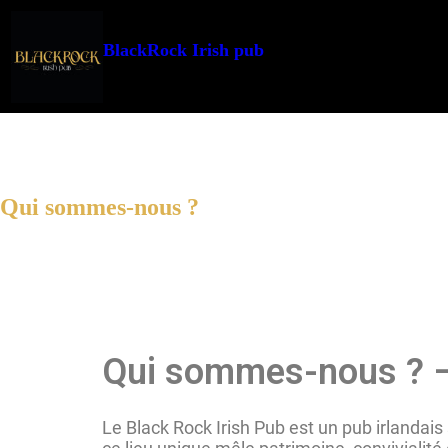
BlackRock Irish pub
Qui sommes-nous ?
Qui sommes-nous ? – 
Le Black Rock Irish Pub est un pub irlandais