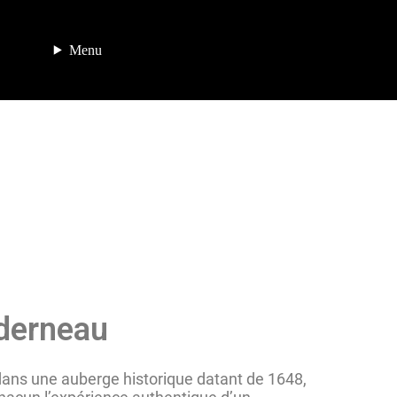
Menu
nderneau
é dans une auberge historique datant de 1648,