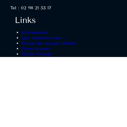
Tel : 02 98 21 53 17
Links
Evènements
Qui sommes-nous ?
Guide de voyage Irlande
Nous trouver
Guide Galway
Guide Dublin
Réserver une table
Office tourisme Landerneau
Réseaux sociaux
Facebook
Instagram