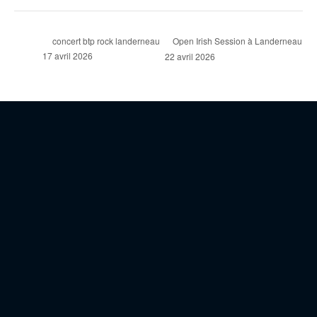
Open Irish Session à Landerneau
concert btp rock landerneau
17 avril 2026
22 avril 2026