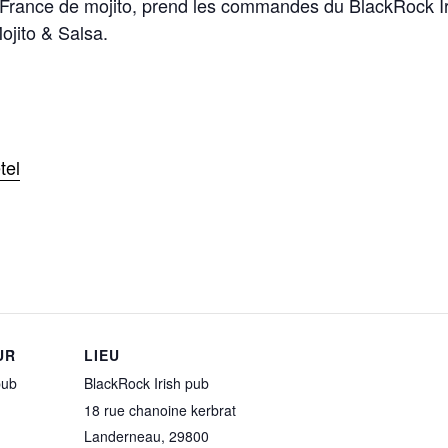
France de mojito, prend les commandes du BlackRock Ir
Mojito & Salsa.
tel
UR
LIEU
pub
BlackRock Irish pub
18 rue chanoine kerbrat
Landerneau
,
29800