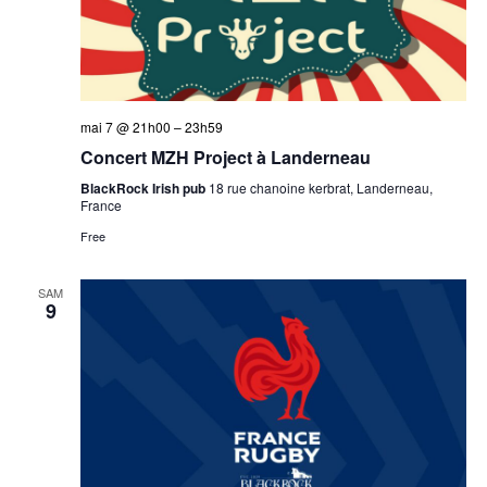
mai 7 @ 21h00
–
23h59
Concert MZH Project à Landerneau
BlackRock Irish pub
18 rue chanoine kerbrat, Landerneau,
France
Free
SAM
9