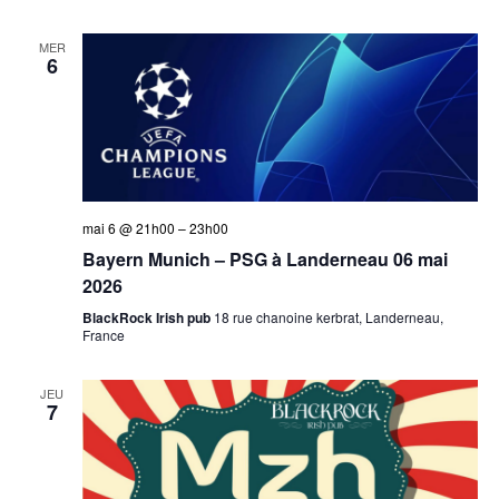
MER
6
mai 6 @ 21h00
–
23h00
Bayern Munich – PSG à Landerneau 06 mai
2026
BlackRock Irish pub
18 rue chanoine kerbrat, Landerneau,
France
JEU
7