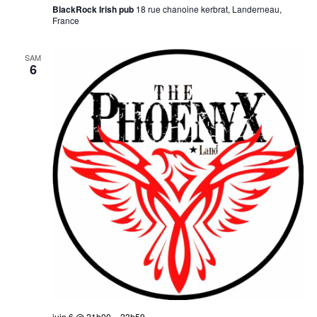
BlackRock Irish pub
18 rue chanoine kerbrat, Landerneau,
France
SAM
6
juin 6 @ 21h00
–
23h59