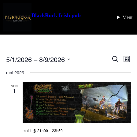
BlackRock Irish pub
Menu
5/1/2026
 – 
8/9/2026
Recherc
Navi
Recherche
Liste
de
et
Sélectionnez
vues
une
mai 2026
navigati
Évè
date.
de
VEN
1
vues
Évèneme
mai 1 @ 21h00
–
23h59