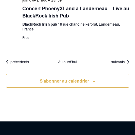
Concert PhoenyXLand à Landerneau – Live au
BlackRock Irish Pub
BlackRock Irish pub
18 rue chanoine kerbrat, Landerneau,
France
Free
Évènements
Évènements
précédents
Aujourd’hui
suivants
S’abonner au calendrier