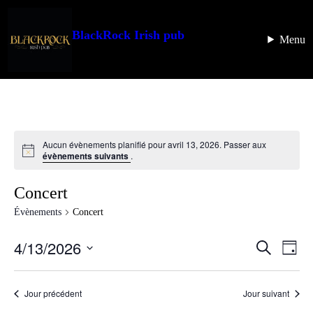
BlackRock Irish pub
Menu
Aucun évènements planifié pour avril 13, 2026. Passer aux
évènements suivants
.
Concert
Évènements
Concert
4/13/2026
Recherc
Navi
Recherche
Jour
de
et
Sélectionnez
vues
une
navigati
Évè
date.
Jour précédent
Jour suivant
de