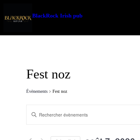
BlackRock Irish pub
Fest noz
Évènements
Fest noz
Recherche
Saisir
et
mot-
clé.
navigation
Rechercher
de
Évènements
par