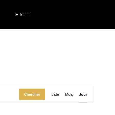
Menu
Navigation
Chercher
Liste
Mois
de
Jour
vues
Évènement