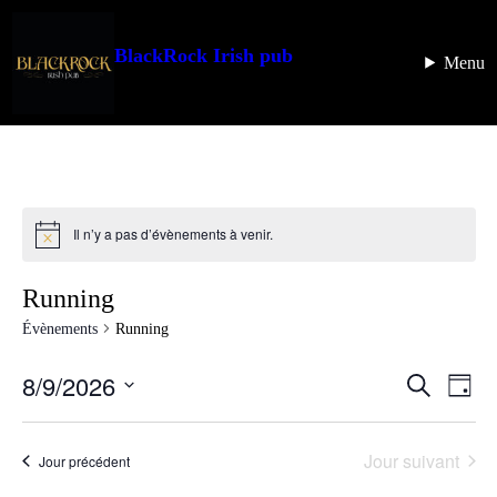
BlackRock Irish pub
Menu
Il n’y a pas d’évènements à venir.
Running
Évènements
Running
8/9/2026
Recherc
Navi
Recherche
Jour
de
et
Sélectionnez
vues
une
navigati
Évè
date.
Jour suivant
Jour précédent
de