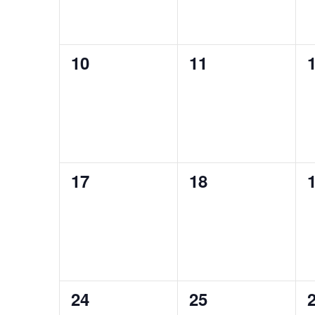
0
0
10
11
évènement,
évènement,
0
0
17
18
évènement,
évènement,
0
0
24
25