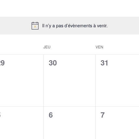
Il n’y a pas d’évènements à venir.
JEU
VEN
0
0
0
29
30
31
évènement,
évènement,
évènement
0
0
0
5
6
7
évènement,
évènement,
évènement