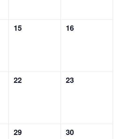
0
0
15
16
,
évènement,
évènement,
0
0
22
23
,
évènement,
évènement,
0
0
29
30