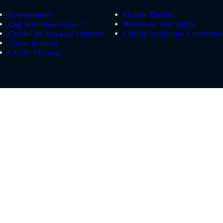
Evènements
Guide Dublin
Qui sommes-nous ?
Réserver une table
Guide de voyage Irlande
Office tourisme Landern
Nous trouver
Guide Galway
L EST DANGEREUX POUR LA SANTE, A CONSOMMER 