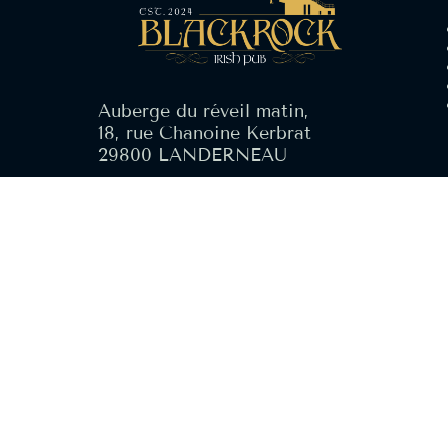
Auberge du réveil matin,
18, rue Chanoine Kerbrat
29800 LANDERNEAU
Tel : 02 98 21 53 17
L’ABUS D’ALCOO