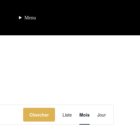
Menu
Navigation
Chercher
Liste
Mois
de
Jour
vues
Évènement