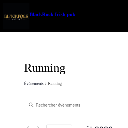
BlackRock Irish pub
Running
Évènements
Running
Recherche
Saisir
et
mot-
clé.
navigation
Rechercher
de
Évènements
par